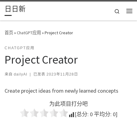
日日新
Skip to content
Search
主
首页
»
ChatGPT应用
»
Project Creator
CHATGPT应用
Project Creator
来自
dailyAI
|
已发表
2023年11月28日
Create project ideas from newly learned concepts
为此项目打分吧
[总分:
0
平均分:
0
]