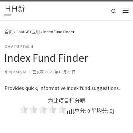
日日新
Skip to content
Search
主
首页
»
ChatGPT应用
»
Index Fund Finder
CHATGPT应用
Index Fund Finder
来自
dailyAI
|
已发表
2023年11月28日
Provides quick, informative index fund suggestions.
为此项目打分吧
[总分:
0
平均分:
0
]