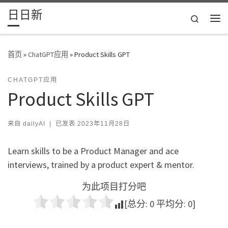
日日新
Skip to content
Search
主
首页
»
ChatGPT应用
»
Product Skills GPT
CHATGPT应用
Product Skills GPT
来自
dailyAI
|
已发表
2023年11月28日
Learn skills to be a Product Manager and ace
interviews, trained by a product expert & mentor.
为此项目打分吧
[总分:
0
平均分:
0
]