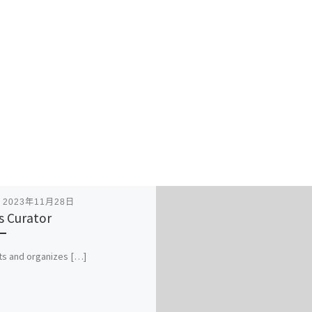
表
2023年11月28日
 Curator
ts and organizes […]