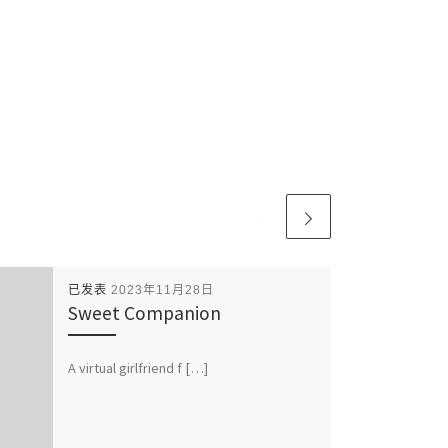
已发表
2023年11月28日
Sweet Companion
A virtual girlfriend f […]