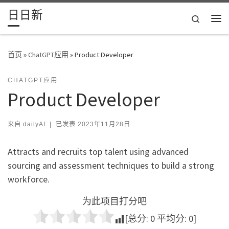
日日新
Skip to content
Search
主
首页
»
ChatGPT应用
»
Product Developer
CHATGPT应用
Product Developer
来自
dailyAI
|
已发表
2023年11月28日
Attracts and recruits top talent using advanced
sourcing and assessment techniques to build a strong
workforce.
为此项目打分吧
[总分:
0
平均分:
0
]