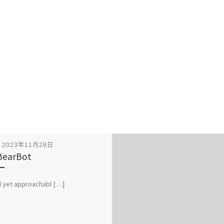
表
2023年11月28日
BearBot
 yet approachabl […]