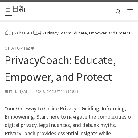
日日新
Skip to content
Search
主
首页
»
ChatGPT应用
»
PrivacyCoach: Educate, Empower, and Protect
CHATGPT应用
PrivacyCoach: Educate,
Empower, and Protect
来自
dailyAI
|
已发表
2023年11月28日
Your Gateway to Online Privacy – Guiding, Informing,
Empowering. Start here to navigate the complexities of
digital privacy, legal nuances, and debunk myths.
PrivacyCoach provides essential insights while