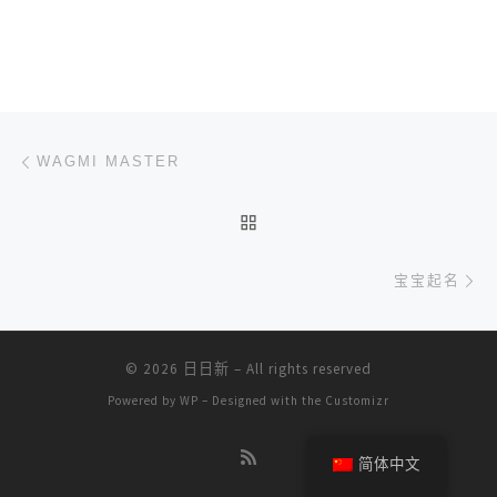
文章导航
上一篇
WAGMI MASTER
返回文章列表
下
宝宝起名
© 2026
日日新
– All rights reserved
Powered by
WP
– Designed with the
Customizr
简体中文