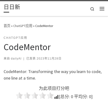
日日新
Skip to content
Search
主
首页
»
ChatGPT应用
»
CodeMentor
CHATGPT应用
CodeMentor
来自
dailyAI
|
已发表
2023年11月28日
CodeMentor: Transforming the way you learn to code,
one line at a time.
为此项目打分吧
[总分:
0
平均分:
0
]