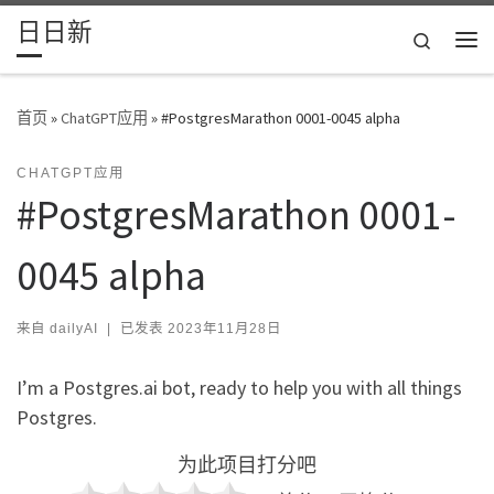
日日新
Skip to content
Search
主
首页
»
ChatGPT应用
»
#PostgresMarathon 0001-0045 alpha
CHATGPT应用
#PostgresMarathon 0001-
0045 alpha
来自
dailyAI
|
已发表
2023年11月28日
I’m a Postgres.ai bot, ready to help you with all things
Postgres.
为此项目打分吧