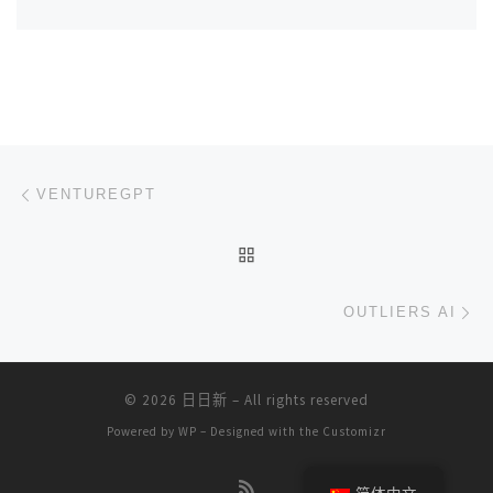
文章导航
上一篇
VENTUREGPT
返回文章列表
下
OUTLIERS AI
© 2026
日日新
– All rights reserved
Powered by
WP
– Designed with the
Customizr