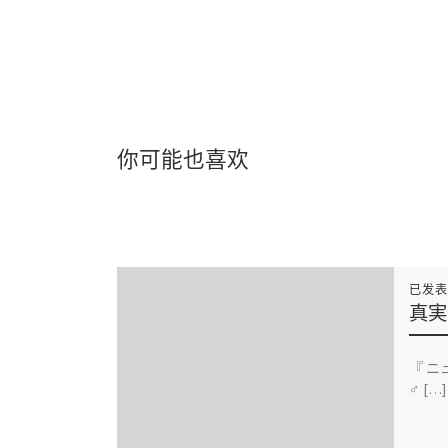
你可能也喜欢
已发
真実
『 
️‍♂ […]