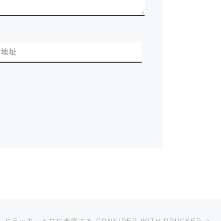
站地址
下