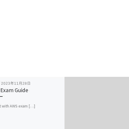
表
2023年11月28日
Exam Guide
st with AWS exam […]