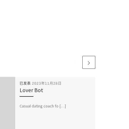
已发表
2023年11月28日
Lover Bot
Casual dating coach fo […]