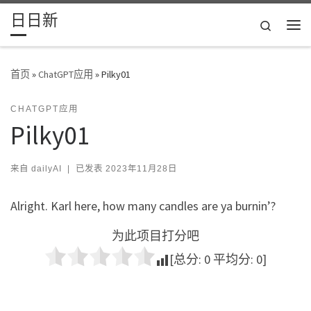
日日新
Skip to content
Search
主
首页
»
ChatGPT应用
»
Pilky01
CHATGPT应用
Pilky01
来自
dailyAI
|
已发表
2023年11月28日
Alright. Karl here, how many candles are ya burnin’?
为此项目打分吧
[总分:
0
平均分:
0
]