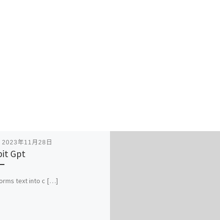
表
2023年11月28日
it Gpt
orms text into c […]