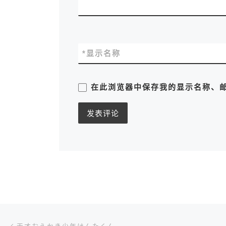
*
显示名称
在此浏览器中保存我的显示名称、
文章导航
上一篇