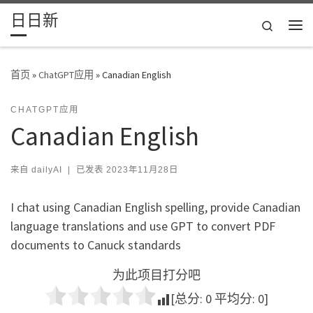
日日新
Skip to content
Search
主
首页
»
ChatGPT应用
»
Canadian English
CHATGPT应用
Canadian English
来自
dailyAI
|
已发表
2023年11月28日
I chat using Canadian English spelling, provide Canadian
language translations and use GPT to convert PDF
documents to Canuck standards
为此项目打分吧
[总分:
0
平均分:
0
]