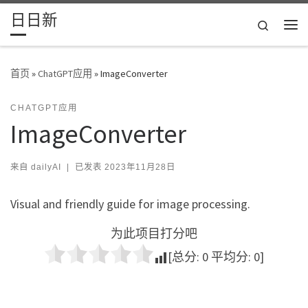
日日新
Skip to content
Search
主
首页
»
ChatGPT应用
»
ImageConverter
CHATGPT应用
ImageConverter
来自
dailyAI
|
已发表
2023年11月28日
Visual and friendly guide for image processing.
为此项目打分吧
[总分:
0
平均分:
0
]