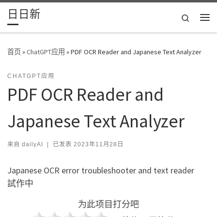
日日新
Skip to content
Search
主
首页
»
ChatGPT应用
»
PDF OCR Reader and Japanese Text Analyzer
CHATGPT应用
PDF OCR Reader and
Japanese Text Analyzer
来自
dailyAI
|
已发表
2023年11月28日
Japanese OCR error troubleshooter and text reader
試作中
为此项目打分吧