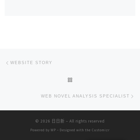
文章导航
上一篇
WEBSITE STORY
返回文章列表
下
WEB NOVEL ANALYSIS SPECIALIST
© 2026
日日新
– All rights reserved
Powered by
WP
– Designed with the
Customizr