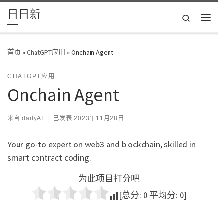
日日新
Skip to content
Search
主
首页
»
ChatGPT应用
»
Onchain Agent
CHATGPT应用
Onchain Agent
来自
dailyAI
|
已发表
2023年11月28日
Your go-to expert on web3 and blockchain, skilled in
smart contract coding.
为此项目打分吧
[总分:
0
平均分:
0
]