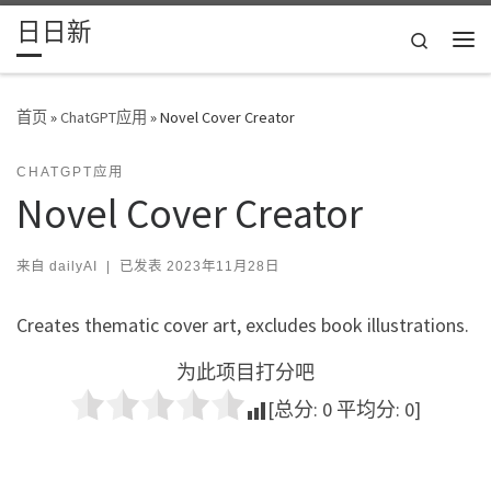
日日新
Skip to content
Search
主
首页
»
ChatGPT应用
»
Novel Cover Creator
CHATGPT应用
Novel Cover Creator
来自
dailyAI
|
已发表
2023年11月28日
Creates thematic cover art, excludes book illustrations.
为此项目打分吧
[总分:
0
平均分:
0
]