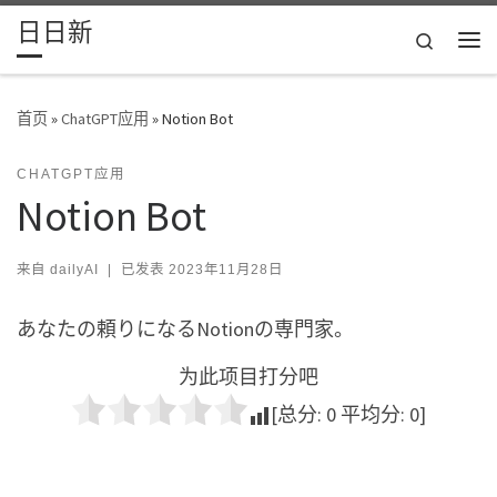
日日新
Skip to content
Search
主
首页
»
ChatGPT应用
»
Notion Bot
CHATGPT应用
Notion Bot
来自
dailyAI
|
已发表
2023年11月28日
あなたの頼りになるNotionの専門家。
为此项目打分吧
[总分:
0
平均分:
0
]