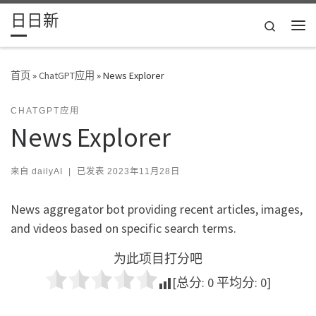
日日新
Skip to content
Search
主
首页
»
ChatGPT应用
»
News Explorer
CHATGPT应用
News Explorer
来自
dailyAI
|
已发表
2023年11月28日
News aggregator bot providing recent articles, images,
and videos based on specific search terms.
为此项目打分吧
[总分:
0
平均分:
0
]