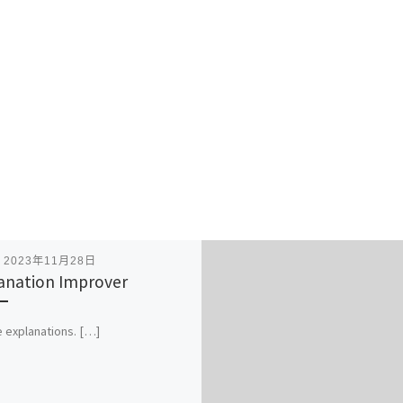
表
2023年11月28日
anation Improver
ne explanations. […]