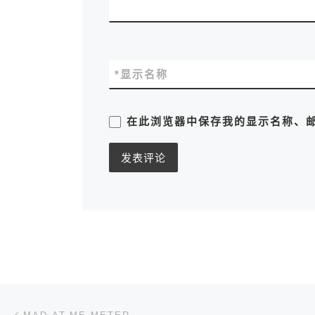
*
显示名称
在此浏览器中保存我的显示名称、
文章导航
上一篇