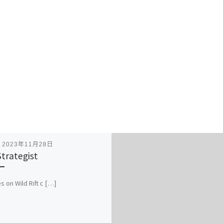
表
2023年11月28日
Strategist
s on Wild Rift c […]