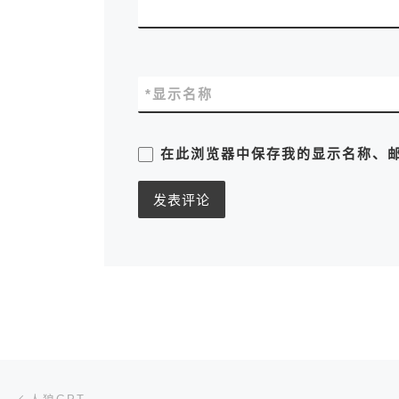
*
显示名称
在此浏览器中保存我的显示名称、
文章导航
上一篇