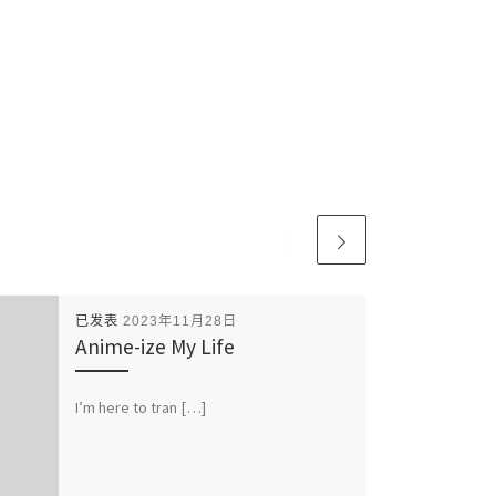
已发表
2023年11月28日
Anime-ize My Life
I’m here to tran […]