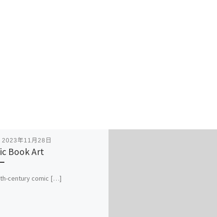
表
2023年11月28日
c Book Art
th-century comic […]