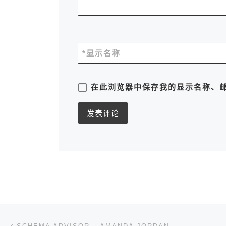
*
显示名称
在此浏览器中保存我的显示名称、
文章导航
上一篇