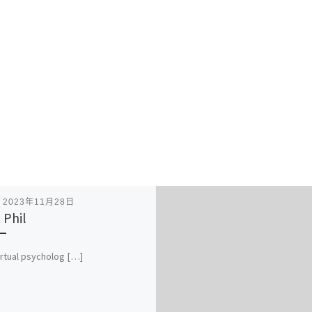
表
2023年11月28日
 Phil
irtual psycholog […]