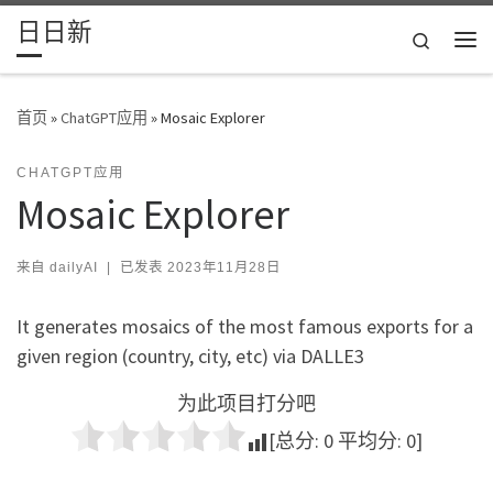
日日新
Skip to content
Search
主
首页
»
ChatGPT应用
»
Mosaic Explorer
CHATGPT应用
Mosaic Explorer
来自
dailyAI
|
已发表
2023年11月28日
It generates mosaics of the most famous exports for a
given region (country, city, etc) via DALLE3
为此项目打分吧
[总分:
0
平均分:
0
]