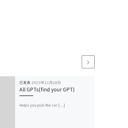
已发表
2023年11月28日
All GPTs(find your GPT)
Helps you pick the cor […]