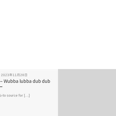
表
2023年11月28日
 – Wubba lubba dub dub
o-to source for […]