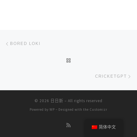
文章导航
上一篇
BORED LOKI
返回文章列表
下
CRICKETGPT
© 2026
日日新
– All rights reserved
Powered by
WP
– Designed with the
Customizr
简体中文