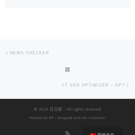
文章导航
上一篇
NEWS CHECKER
返回文章列表
下
YT SEO OPTIMIZER – GPT
© 2026
日日新
– All rights reserved
Powered by
WP
– Designed with the
Customizr