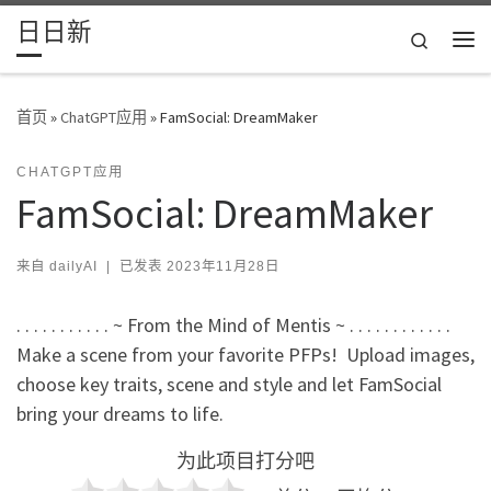
日日新
Skip to content
Search
主
首页
»
ChatGPT应用
»
FamSocial: DreamMaker
CHATGPT应用
FamSocial: DreamMaker
来自
dailyAI
|
已发表
2023年11月28日
. . . . . . . . . . . ~ From the Mind of Mentis ~ . . . . . . . . . . . .
Make a scene from your favorite PFPs! ️ Upload images,
choose key traits, scene and style and let FamSocial
bring your dreams to life.
为此项目打分吧