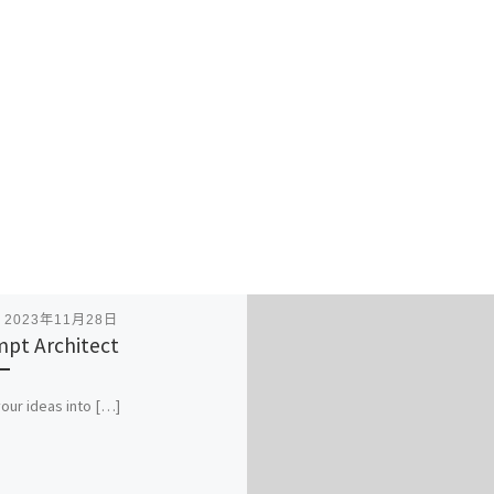
表
2023年11月28日
pt Architect
 your ideas into […]