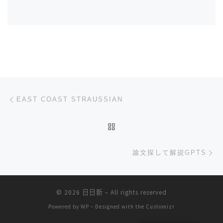
文章导航
上一篇
EAST COAST STRAUSSIAN
返回文章列表
下
論文探して解説GPTS
© 2026
日日新
– All rights reserved
Powered by
WP
– Designed with the
Customizr