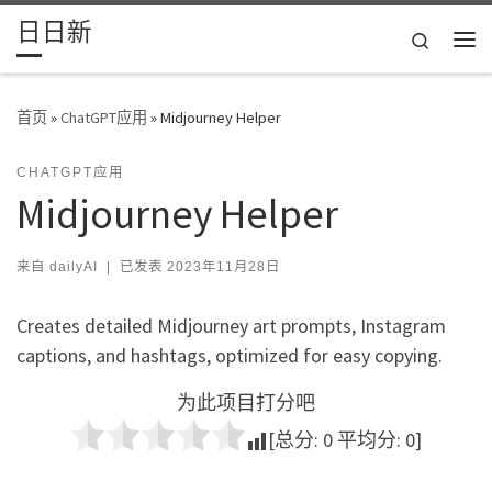
日日新
Skip to content
Search
主
首页
»
ChatGPT应用
»
Midjourney Helper
CHATGPT应用
Midjourney Helper
来自
dailyAI
|
已发表
2023年11月28日
Creates detailed Midjourney art prompts, Instagram
captions, and hashtags, optimized for easy copying.
为此项目打分吧
[总分:
0
平均分:
0
]