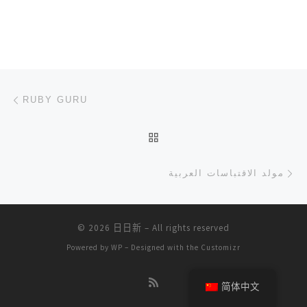
文章导航
上一篇
RUBY GURU
返回文章列表
下
مولد الاقتباسات العربية
© 2026
日日新
– All rights reserved
Powered by
WP
– Designed with the
Customizr
简体中文