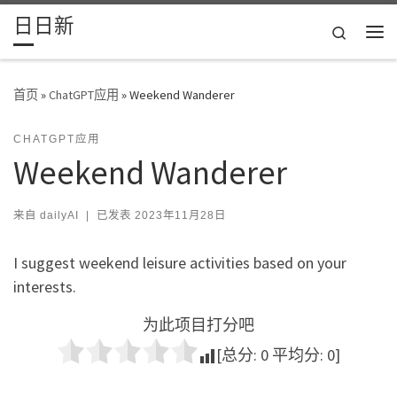
日日新
Skip to content
Search
主
首页
»
ChatGPT应用
»
Weekend Wanderer
CHATGPT应用
Weekend Wanderer
来自
dailyAI
|
已发表
2023年11月28日
I suggest weekend leisure activities based on your
interests.
为此项目打分吧
[总分:
0
平均分:
0
]