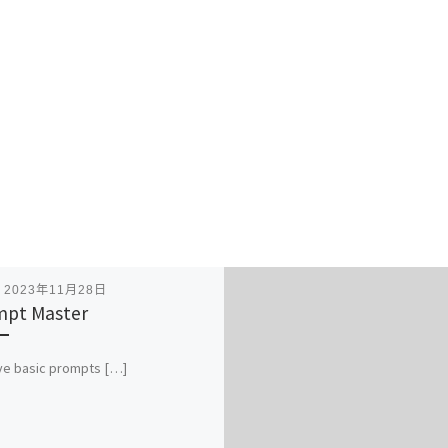
表
2023年11月28日
pt Master
ve basic prompts […]