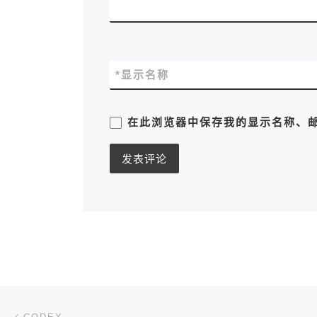
*
显示名称
在此浏览器中保存我的显示名称、
文章导航
上一篇