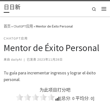
日日新
Skip to content
Search
主
首页
»
ChatGPT应用
»
Mentor de Éxito Personal
CHATGPT应用
Mentor de Éxito Personal
来自
dailyAI
|
已发表
2023年11月28日
Tu guía para incrementar ingresos y lograr el éxito
personal.
为此项目打分吧
[总分:
0
平均分:
0
]