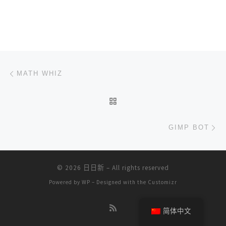
文章导航
上一篇
MATH WHIZ
返回文章列表
下
GIMP BOT
© 2026
日日新
– All rights reserved
Powered by
WP
– Designed with the
Customizr
简体中文