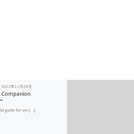
表
2023年11月28日
h Companion
ful guide for sm […]