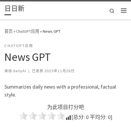
日日新
Skip to content
Search
主
首页
»
ChatGPT应用
»
News GPT
CHATGPT应用
News GPT
来自
dailyAI
|
已发表
2023年11月28日
Summarizes daily news with a professional, factual
style.
为此项目打分吧
[总分:
0
平均分:
0
]