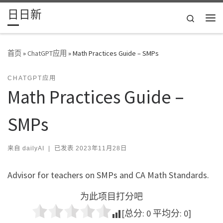
日日新
Skip to content
Search
主
首页
»
ChatGPT应用
»
Math Practices Guide – SMPs
CHATGPT应用
Math Practices Guide –
SMPs
来自
dailyAI
|
已发表
2023年11月28日
Advisor for teachers on SMPs and CA Math Standards.
为此项目打分吧
[总分:
0
平均分:
0
]