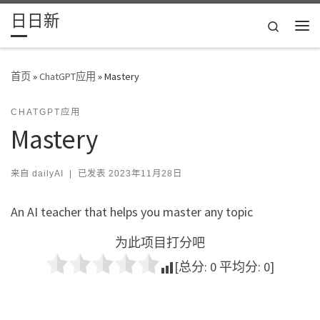
日日新
Skip to content
Search
主
首页
»
ChatGPT应用
»
Mastery
CHATGPT应用
Mastery
来自
dailyAI
|
已发表
2023年11月28日
An AI teacher that helps you master any topic
为此项目打分吧
[总分:
0
平均分:
0
]