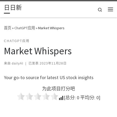
日日新
Skip to content
Search
主
首页
»
ChatGPT应用
»
Market Whispers
CHATGPT应用
Market Whispers
来自
dailyAI
|
已发表
2023年11月28日
Your go-to source for latest US stock insights
为此项目打分吧
[总分:
0
平均分:
0
]