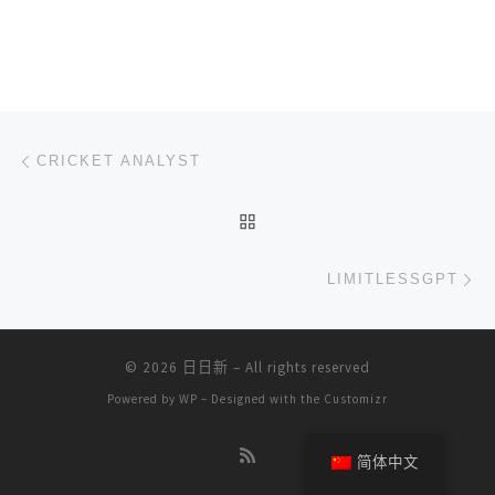
文章导航
上一篇
CRICKET ANALYST
返回文章列表
下
LIMITLESSGPT
© 2026
日日新
– All rights reserved
Powered by
WP
– Designed with the
Customizr
简体中文