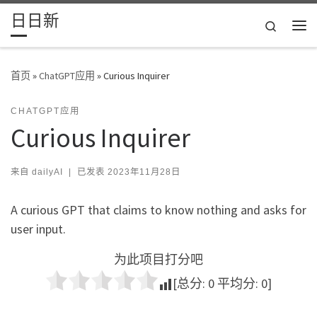
日日新
Skip to content
Search
主
首页
»
ChatGPT应用
»
Curious Inquirer
CHATGPT应用
Curious Inquirer
来自
dailyAI
|
已发表
2023年11月28日
A curious GPT that claims to know nothing and asks for
user input.
为此项目打分吧
[总分:
0
平均分:
0
]