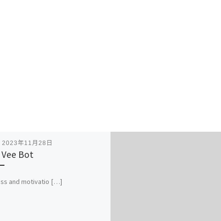
表
2023年11月28日
 Vee Bot
ss and motivatio […]