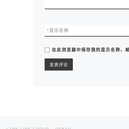
*
显示名称
在此浏览器中保存我的显示名称、
文章导航
上一篇