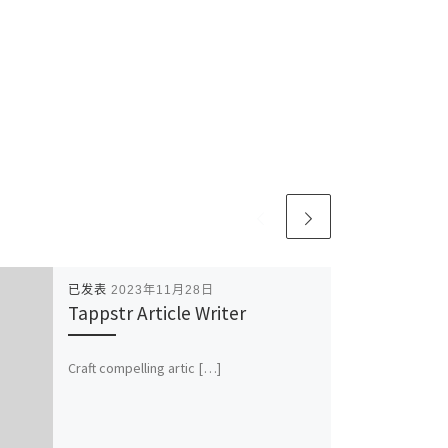
已发表
2023年11月28日
Tappstr Article Writer
Craft compelling artic […]