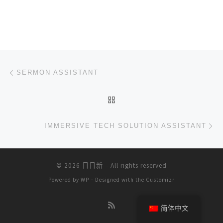
文章导航
上一篇
SERMON ASSISTANT
返回文章列表
下
IMMERSIVE TECH SOLUTION ASSISTANT
© 2026
日日新
– All rights reserved
Powered by
WP
– Designed with the
Customizr
简体中文