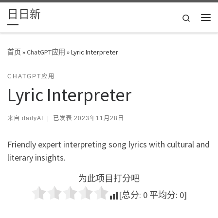
日日新
Skip to content
Search
主
首页
»
ChatGPT应用
»
Lyric Interpreter
CHATGPT应用
Lyric Interpreter
来自
dailyAI
|
已发表
2023年11月28日
Friendly expert interpreting song lyrics with cultural and
literary insights.
为此项目打分吧
[总分:
0
平均分:
0
]