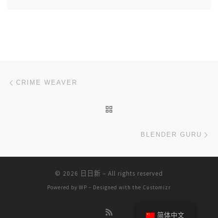
文章导航
上一篇
CRIME WEAVER
返回文章列表
下
BLENDER GURU
© 2026
日日新
– All rights reserved
Powered by
WP
– Designed with the
Customizr
简体中文