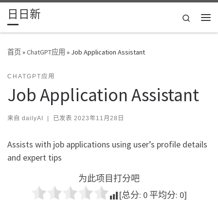
日日新
Skip to content
Search
主
首页
»
ChatGPT应用
»
Job Application Assistant
CHATGPT应用
Job Application Assistant
来自
dailyAI
|
已发表
2023年11月28日
Assists with job applications using user’s profile details
and expert tips
为此项目打分吧
[总分:
0
平均分:
0
]