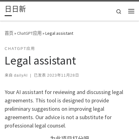
日日新
Skip to content
Search
主
首页
»
ChatGPT应用
»
Legal assistant
CHATGPT应用
Legal assistant
来自
dailyAI
|
已发表
2023年11月28日
Your AI assistant for reviewing and discussing legal
agreements. This tool is designed to provide
preliminary suggestions on improving legal
agreements. Our advice is not a substitute for
professional legal counsel.
为此项目打分吧