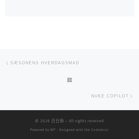
文章导航
上一篇
SÆSONENS HVERDAGSMAD
返回文章列表
下
NUKE COPILOT
© 2026
日日新
– All rights reserved
Powered by
WP
– Designed with the
Customizr