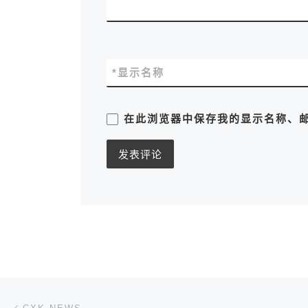
*
显示名称
在此浏览器中保存我的显示名称、
文章导航
上一篇