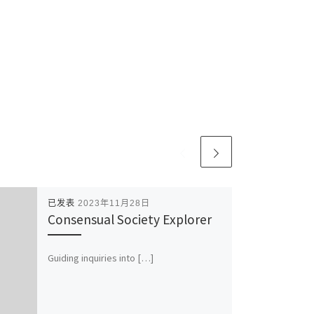
已发表
2023年11月28日
Consensual Society Explorer
Guiding inquiries into […]