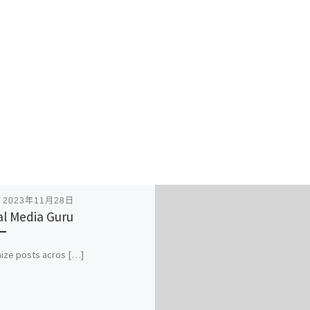
表
2023年11月28日
al Media Guru
mize posts acros […]