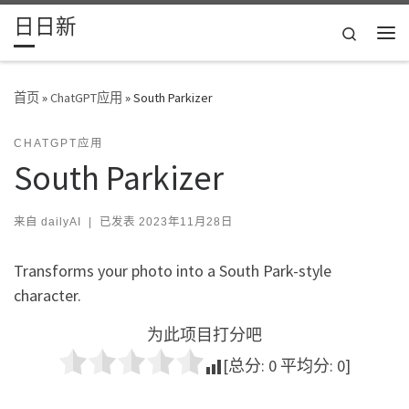
日日新
Skip to content
Search
主
首页
»
ChatGPT应用
»
South Parkizer
CHATGPT应用
South Parkizer
来自
dailyAI
|
已发表
2023年11月28日
Transforms your photo into a South Park-style
character.
为此项目打分吧
[总分:
0
平均分:
0
]