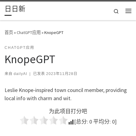
日日新
Skip to content
Search
主
首页
»
ChatGPT应用
»
KnopeGPT
CHATGPT应用
KnopeGPT
来自
dailyAI
|
已发表
2023年11月28日
Leslie Knope-inspired town council member, providing
local info with charm and wit.
为此项目打分吧
[总分:
0
平均分:
0
]