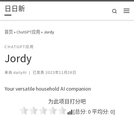
日日新
Skip to content
Search
主
首页
»
ChatGPT应用
»
Jordy
CHATGPT应用
Jordy
来自
dailyAI
|
已发表
2023年11月28日
Your versatile household AI companion
为此项目打分吧
[总分:
0
平均分:
0
]