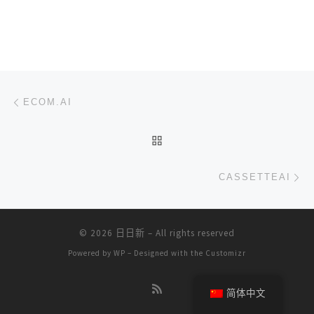
文章导航
上一篇
ECOM.AI
返回文章列表
下
CASSETTEAI
© 2026
日日新
– All rights reserved
Powered by
WP
– Designed with the
Customizr
简体中文