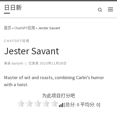
日日新
Skip to content
Search
主
首页
»
ChatGPT应用
»
Jester Savant
CHATGPT应用
Jester Savant
来自
dailyAI
|
已发表
2023年11月28日
Master of wit and roasts, combining Carlin’s humor
with a twist.
为此项目打分吧
[总分:
0
平均分:
0
]