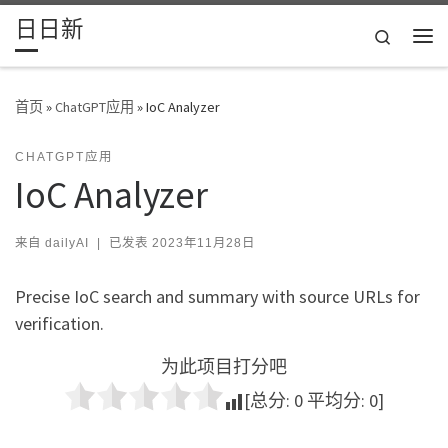
日日新
Skip to content
Search
主
首页
»
ChatGPT应用
»
IoC Analyzer
CHATGPT应用
IoC Analyzer
来自
dailyAI
|
已发表
2023年11月28日
Precise IoC search and summary with source URLs for
verification.
为此项目打分吧
[总分:
0
平均分:
0
]